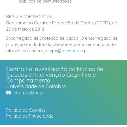
públicas de comunicações.
REGULADOR NACIONAL:
Regulamento Geral de Protecção de Dados (RGPD), de
25 de Maio de 2018
Encarregado de proteção de dados: O encarregado de
proteção de dados da OneSoure pode ser contactado
através do endereço
epd@onesource.pt
Centro de Investigação do Núcleo de
Estudos e Intervenção Cognitivo e
Comportamental
Universidade de Coimbra
ebefree@uc.pt
Politica de Cookies
Politica de Privacidade